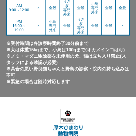
うさ
小鳥
AM
ぎ
×
全般
全般
専門
全般
全般
9:00～12:00
専門
外来
外来
うさ
PM
小鳥
ぎ
16:00～
×
専門
全般
全般
全般
×
専門
19:00
外来
外来
※受付時間は各診察時間終了30分前まで
※犬は体重15kgまで、小鳥は100gまで(オカメインコは可)
※ノミ・マダニ駆除薬を未使用の犬、猫は立ち入り禁止(ス
タッフによる確認が必要)
※具合の悪い野良猫ちゃんと野鳥の診察・院内の持ち込みは
不可
※緊急の場合は随時対応します