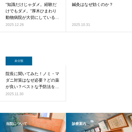
“知識だけじゃダメ。経験だ
鍼灸はなぜ効くのか？
けでもダメ。”厚木ひまわり
動物病院が大切にしている
スタッフ教育と専門性の育て
2025.12.26
2025.10.31
方
未分類
院長に聞いてみた！ノミ・マ
ダニ対策はなぜ必要？どの薬
が良い？ベストな予防法を徹
底解説
2025.11.30
当院について
診療案内