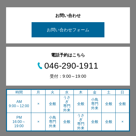
お問い合わせ
お問い合わせフォーム
電話予約はこちら
046-290-1911
受付：9:00～19:00
時間
月
火
水
木
金
土
日
うさ
小鳥
AM
ぎ
×
全般
全般
専門
全般
全般
9:00～12:00
専門
外来
外来
うさ
PM
小鳥
ぎ
16:00～
×
専門
全般
全般
全般
×
専門
19:00
外来
外来