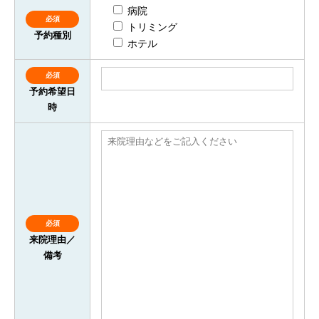
病院
必須
トリミング
予約種別
ホテル
必須
予約希望日
時
必須
来院理由／
備考