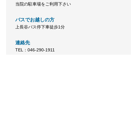
当院の駐車場をご利用下さい
バスでお越しの方
上長谷バス停下車徒歩1分
連絡先
TEL：046-290-1911
電話
アクセス
予約
駐車場
10台完備の駐車場を確保しております