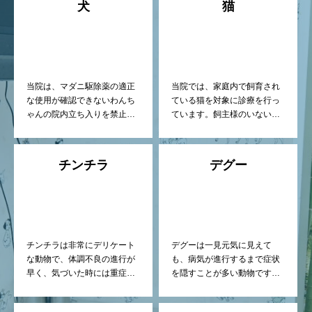
犬
猫
当院は、マダニ駆除薬の適正
当院では、家庭内で飼育され
な使用が確認できないわんち
ている猫を対象に診療を行っ
ゃんの院内立ち入りを禁止し
ています。飼主様のいない、
ております。初診の場合はお
いわゆる野良猫ちゃんの診察
手数ですが、必ず事前の確認
は行っておりません（相談の
作業が必要です。
み、お薬処方のみは対応可）
チンチラ
デグー
チンチラは非常にデリケート
デグーは一見元気に見えて
な動物で、体調不良の進行が
も、病気が進行するまで症状
早く、気づいた時には重症化
を隠すことが多い動物です。
しているケースも少なくあり
当院では、早期診断と継続管
ません。 当院では、早期診
理を重視しています。