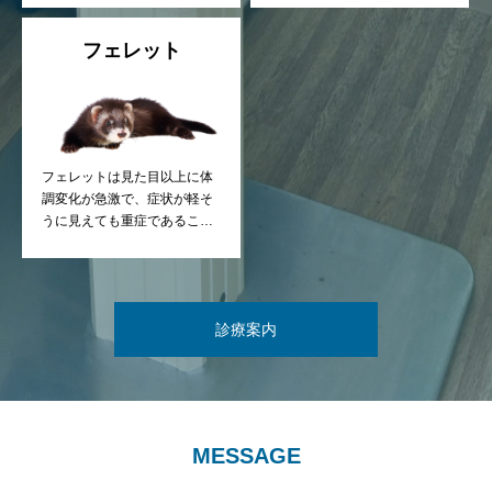
できる限り早期の診断と対応
見・早期治療を重視していま
を重視しています。
す。
フェレット
フェレットは見た目以上に体
調変化が急激で、症状が軽そ
うに見えても重症であること
が少なくありません。 当院で
は、早期診断・継続管理を重
視した診療を行っています。
診療案内
MESSAGE