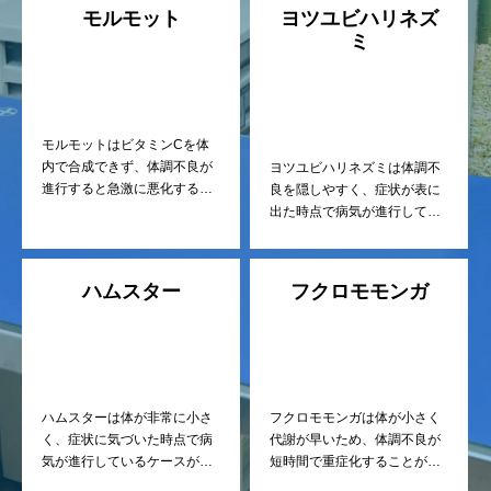
断・早期治療を重視した診療
モルモット
ヨツユビハリネズ
を行っています。
ミ
モルモットはビタミンCを体
内で合成できず、体調不良が
ヨツユビハリネズミは体調不
進行すると急激に悪化するこ
良を隠しやすく、症状が表に
とがあります。 当院では、早
出た時点で病気が進行してい
期診断・早期治療を重視して
るケースが少なくありませ
います。
ん。 当院では、早期発見・早
期対応を重視した診療を行っ
ハムスター
フクロモモンガ
ています。
ハムスターは体が非常に小さ
フクロモモンガは体が小さく
く、症状に気づいた時点で病
代謝が早いため、体調不良が
気が進行しているケースが少
短時間で重症化することがあ
なくありません。 当院では、
ります。 当院では、早期発