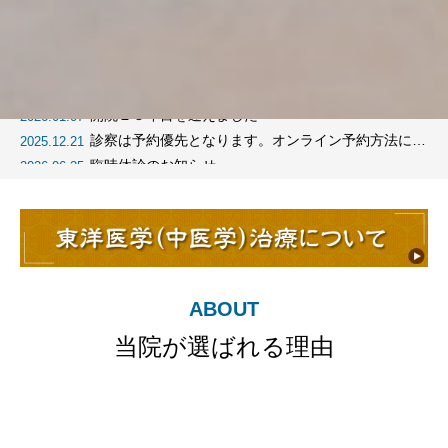
診察は予約優先となります。オンライン予約方法につ
2025.12.21
いて
臨時休診のお知らせ
2026.06.25
の症例多数
トリミングサロ
東洋
開院２５年目を迎えました
2026.01.07
診察は予約優先となります。オンライン予約方法につ
2025.12.21
いて
臨時休診のお知らせ
2026.06.25
ン併設
合
ンコや文鳥な
当院にはトリミングサロ
西洋医学に
療実績が豊富
ンを併設しており、健康
断・治療を
不振、羽毛の
状態を確認しながら安心
医学の視点
のトラブルな
して施術を受けていただ
ことで、体
気づきにくい
けます。皮膚や被毛の変
ンスを考慮
寧に対応し、
化にもいち早く気づける
る診療を行
に寄り添った
ため、美容と健康の両面
ABOUT
けています。
からサポートします。
当院が選ばれる理由
東洋医学
いて
トリミングサロンに