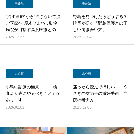
未分類
未分類
“治す医療”から“治さないで済
野鳥を見つけたらどうする？
む医療へ”厚木ひまわり動物
院長が語る「野鳥保護との正
病院が目指す高度医療との連
しい向き合い方」
携と、動物版・養生訓という
2025.12.27
2025.12.04
新たな健康観
未分類
未分類
小鳥の診療の極意 ――「検
迷ったら読んでほしい——う
査より先にやるべきこと」が
さぎの女の子の避妊手術、当
あります
院の考え方
2026.02.03
2025.12.05