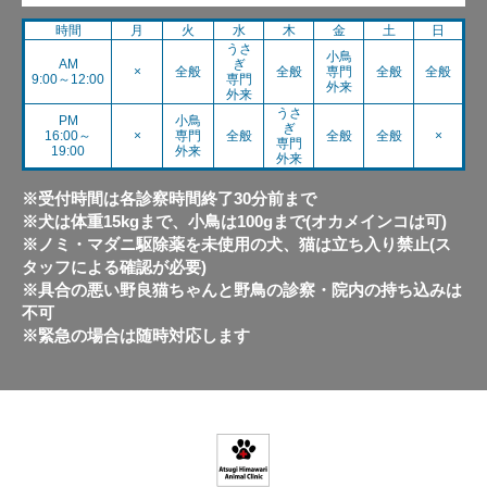
時間
月
火
水
木
金
土
日
うさ
小鳥
AM
ぎ
×
全般
全般
専門
全般
全般
9:00～12:00
専門
外来
外来
うさ
PM
小鳥
ぎ
16:00～
×
専門
全般
全般
全般
×
専門
19:00
外来
外来
※受付時間は各診察時間終了30分前まで
※犬は体重15kgまで、小鳥は100gまで(オカメインコは可)
※ノミ・マダニ駆除薬を未使用の犬、猫は立ち入り禁止(ス
タッフによる確認が必要)
※具合の悪い野良猫ちゃんと野鳥の診察・院内の持ち込みは
不可
※緊急の場合は随時対応します