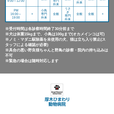
9:00～12:00
専門
外来
外来
うさ
PM
小鳥
ぎ
16:00～
×
専門
全般
全般
全般
×
専門
19:00
外来
外来
※受付時間は各診察時間終了30分前まで
※犬は体重15kgまで、小鳥は100gまで(オカメインコは可)
※ノミ・マダニ駆除薬を未使用の犬、猫は立ち入り禁止(ス
タッフによる確認が必要)
※具合の悪い野良猫ちゃんと野鳥の診察・院内の持ち込みは
不可
※緊急の場合は随時対応します