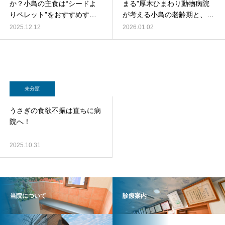
か？小鳥の主食は“シードよ
まる”厚木ひまわり動物病院
りペレット”をおすすめする
が考える小鳥の老齢期と、そ
理由
の備え方
2025.12.12
2026.01.02
未分類
うさぎの食欲不振は直ちに病
院へ！
2025.10.31
当院について
診療案内