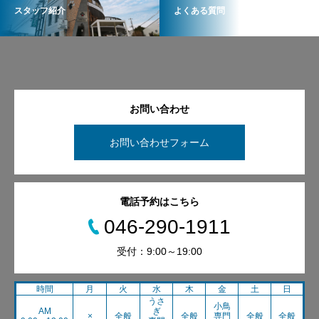
スタッフ紹介
よくある質問
お問い合わせ
お問い合わせフォーム
電話予約はこちら
046-290-1911
受付：9:00～19:00
時間
月
火
水
木
金
土
日
うさ
小鳥
AM
ぎ
×
全般
全般
専門
全般
全般