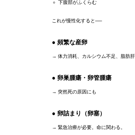
下腹部がふくらむ
これが慢性化すると──
● 頻繁な産卵
→ 体力消耗、カルシウム不足、脂肪肝
● 卵巣腫瘍・卵管腫瘍
→ 突然死の原因にも
● 卵詰まり（卵塞）
→ 緊急治療が必要。命に関わる。