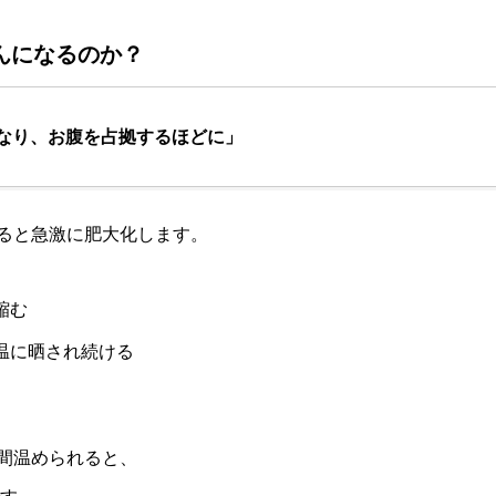
んになるのか？
なり、お腹を占拠するほどに」
ると急激に肥大化します。
縮む
高温に晒され続ける
間温められると、