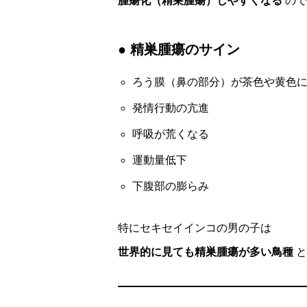
腫瘍化（精巣腫瘍）しやすくなる
ので
● 精巣腫瘍のサイン
ろう膜（鼻の部分）が茶色や黄色
発情行動の亢進
呼吸が荒くなる
運動量低下
下腹部の膨らみ
特にセキセイインコの男の子は
世界的に見ても精巣腫瘍が多い鳥種
と