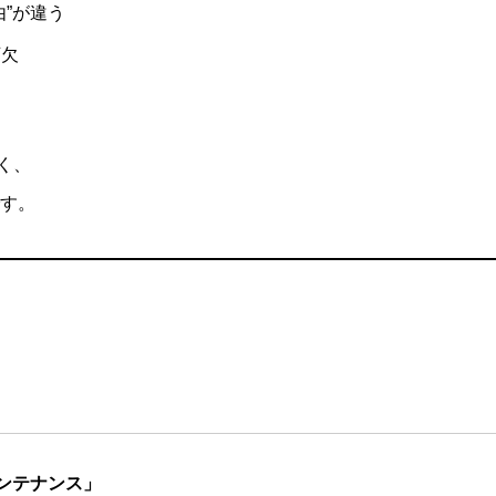
”が違う
可欠
く、
す。
ンテナンス」