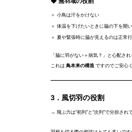
◆ 無羽域の役割
小鳥は汗をかけない
体温を下げたいときに脇の下を開
夏や緊張時に脇が見えるのは正常
「脇に羽がない＝病気？」と心配され
これは
鳥本来の構造
ですのでご安心
3．風切羽の役割
→ 飛ぶ力は“初列”と“次列”で分担され
羽根を切る際の相談はとても多いです