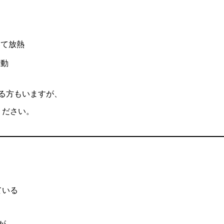
いて放熱
行動
る方もいますが、
ください。
ている
が、