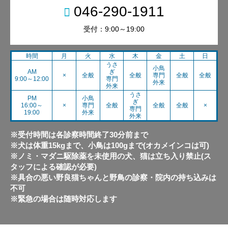
046-290-1911
受付：9:00～19:00
時間
月
火
水
木
金
土
日
うさ
小鳥
AM
ぎ
×
全般
全般
専門
全般
全般
9:00～12:00
専門
外来
外来
うさ
PM
小鳥
ぎ
16:00～
×
専門
全般
全般
全般
×
専門
19:00
外来
外来
※受付時間は各診察時間終了30分前まで
※犬は体重15kgまで、小鳥は100gまで(オカメインコは可)
※ノミ・マダニ駆除薬を未使用の犬、猫は立ち入り禁止(ス
タッフによる確認が必要)
※具合の悪い野良猫ちゃんと野鳥の診察・院内の持ち込みは
不可
※緊急の場合は随時対応します