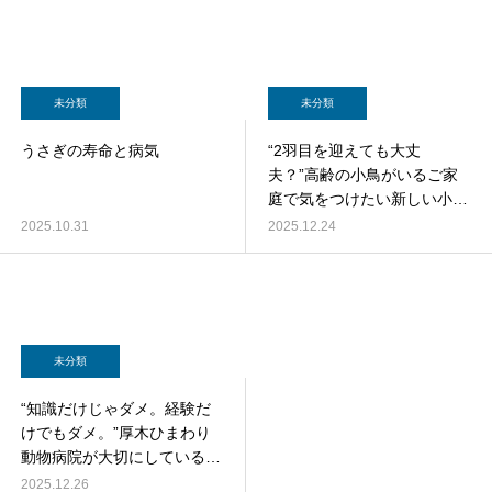
未分類
未分類
うさぎの寿命と病気
“2羽目を迎えても大丈
夫？”高齢の小鳥がいるご家
庭で気をつけたい新しい小鳥
のお迎え完全ガイド
2025.10.31
2025.12.24
未分類
“知識だけじゃダメ。経験だ
けでもダメ。”厚木ひまわり
動物病院が大切にしている
スタッフ教育と専門性の育て
2025.12.26