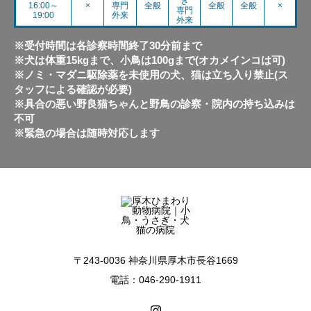
ぎ
16:00～
×
専門
全般
全般
全般
×
専門
19:00
外来
外来
※受付時間は各診察時間終了30分前まで
※犬は体重15kgまで、小鳥は100gまで(オカメインコは可)
※ノミ・マダニ駆除薬を未使用の犬、猫は立ち入り禁止(ス
タッフによる確認が必要)
※具合の悪い野良猫ちゃんと野鳥の診察・院内の持ち込みは
不可
※緊急の場合は随時対応します
〒243-0036 神奈川県厚木市長谷1669
電話：046-290-1911