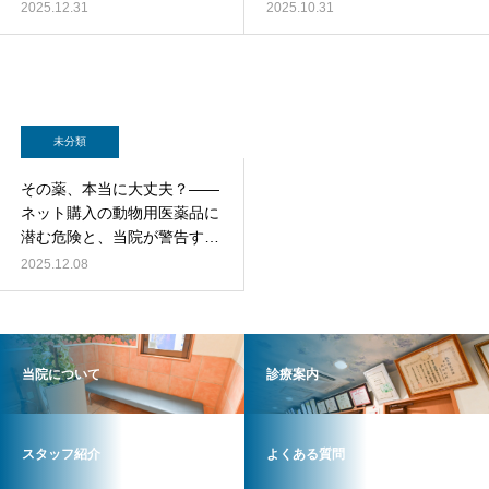
方薬の正しい使い分け
2025.12.31
2025.10.31
未分類
その薬、本当に大丈夫？——
ネット購入の動物用医薬品に
潜む危険と、当院が警告する
理由
2025.12.08
当院について
診療案内
スタッフ紹介
よくある質問