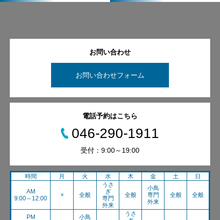
お問い合わせ
お問い合わせフォーム
電話予約はこちら
046-290-1911
受付：9:00～19:00
時間
月
火
水
木
金
土
日
うさ
小鳥
AM
ぎ
×
全般
全般
専門
全般
全般
9:00～12:00
専門
外来
外来
うさ
PM
小鳥