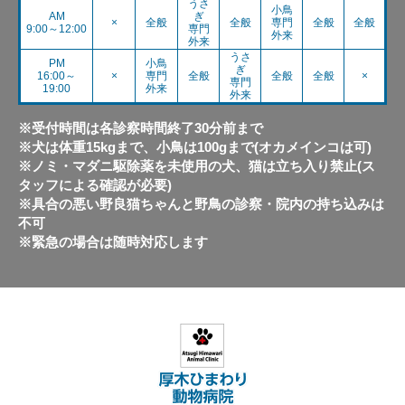
うさ
小鳥
AM
ぎ
×
全般
全般
専門
全般
全般
9:00～12:00
専門
外来
外来
うさ
PM
小鳥
ぎ
16:00～
×
専門
全般
全般
全般
×
専門
19:00
外来
外来
※受付時間は各診察時間終了30分前まで
※犬は体重15kgまで、小鳥は100gまで(オカメインコは可)
※ノミ・マダニ駆除薬を未使用の犬、猫は立ち入り禁止(ス
タッフによる確認が必要)
※具合の悪い野良猫ちゃんと野鳥の診察・院内の持ち込みは
不可
※緊急の場合は随時対応します